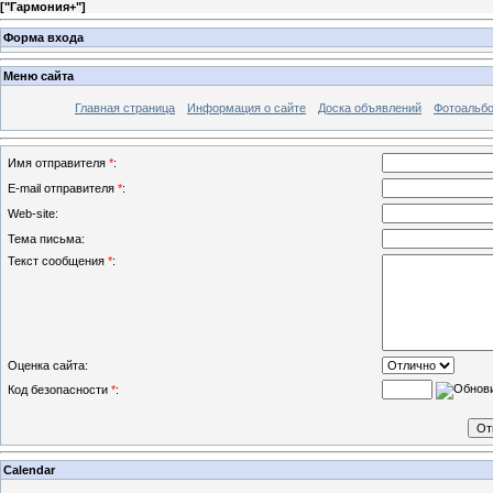
[
"Гармония+"
]
Форма входа
Меню сайта
Главная страница
Информация о сайте
Доска объявлений
Фотоальб
Имя отправителя
*
:
E-mail отправителя
*
:
Web-site:
Тема письма:
Текст сообщения
*
:
Оценка сайта:
Код безопасности
*
:
Calendar